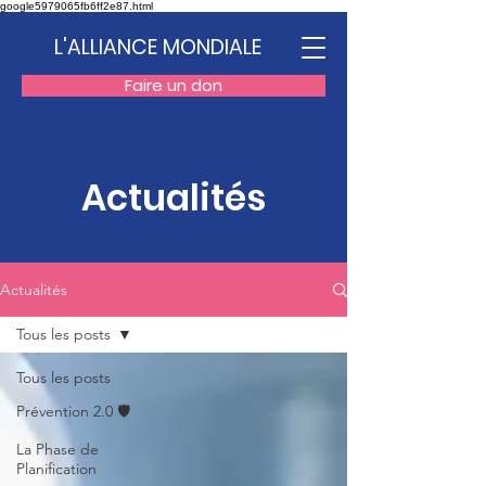
google5979065fb6ff2e87.html
L'ALLIANCE MONDIALE
Faire un don
Actualités
Actualités
Tous les posts
Tous les posts
Prévention 2.0 🛡️
La Phase de
Planification