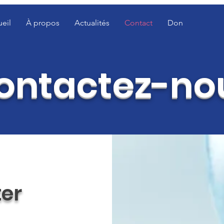
eil
À propos
Actualités
Contact
Don
ontactez-no
er