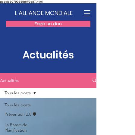
google5979065fb6ff2e87.html
L'ALLIANCE MONDIALE
Faire un don
Actualités
Actualités
Tous les posts
Tous les posts
Prévention 2.0 🛡️
La Phase de
Planification